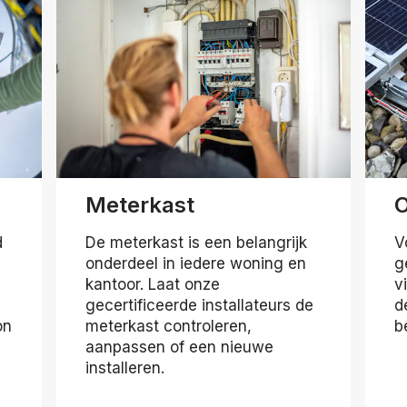
Meterkast
d
De meterkast is een belangrijk
V
onderdeel in iedere woning en
g
kantoor. Laat onze
v
gecertificeerde installateurs de
d
on
meterkast controleren,
b
aanpassen of een nieuwe
installeren.