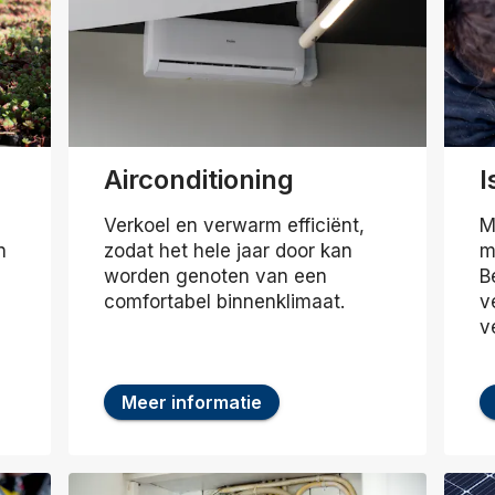
Airconditioning
I
Verkoel en verwarm efficiënt,
M
n
zodat het hele jaar door kan
m
worden genoten van een
B
comfortabel binnenklimaat.
v
v
Meer informatie