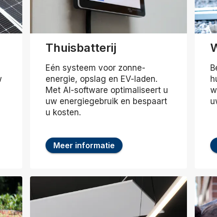
Thuisbatterij
Eén systeem voor zonne-
B
w
energie, opslag en EV-laden.
h
Met AI-software optimaliseert u
w
uw energiegebruik en bespaart
u
u kosten.
Meer informatie